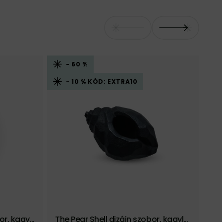
- 60 %
- 10 % KÓD: EXTRA10
or, kagyl
The Pear Shell dizájn szobor, kagyló
Fu