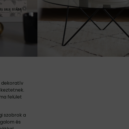
 dekoratív
ékeztetnek.
ma felület
i szobrok a
ugalom és
mákkal