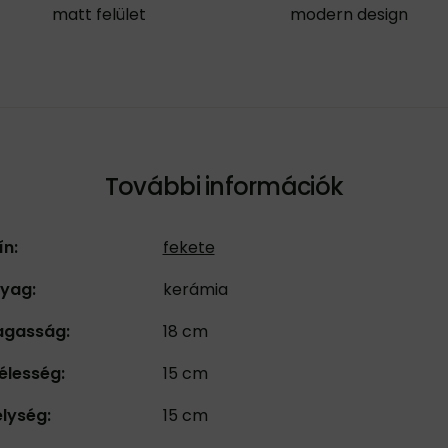
matt felület
modern design
További információk
ín:
fekete
yag:
kerámia
gasság:
18 cm
élesség:
15 cm
lység:
15 cm