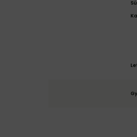
Sú
Ka
Le
Gy