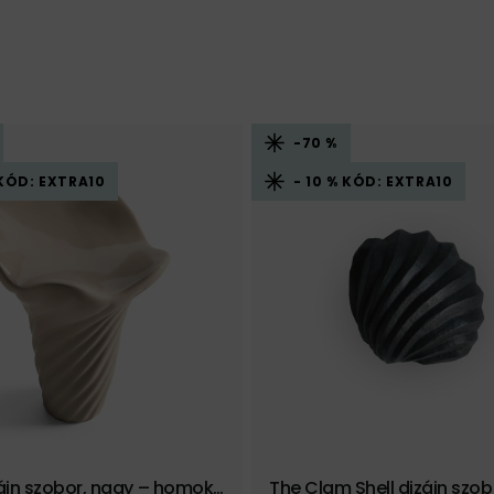
-70 %
 KÓD: EXTRA10
- 10 % KÓD: EXTRA10
zájn szobor, nagy – homoks
The Clam Shell dizájn szob