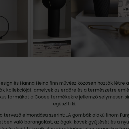
esign és Hanna Heino finn művész közösen hozták létre a
k kollekcióját, amelyek az erdőre és a természetre eml
kus formákat a Cooee termékekre jellemző selymesen si
egészíti ki.
o tervező elmondása szerint: „A gombák alakú finom Fung
tben való barangolást, az ágak, kövek gyűjtését és a ny
aság érzését tükrözik. A szobrok igénytelen, organikus for