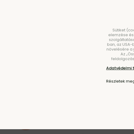
Sütiket (c
elemzése és 
szolgáltatás
ban, az USA-b
növelésére a
Az „Ös
BÚTOROK
VILÁGÍTÁS
KIEGÉSZÍTŐK
ÉT
feldolgozás
Adatvédelmi 
Kezdőlap
Kiegészítők
Díszszobrok
Részletek meg