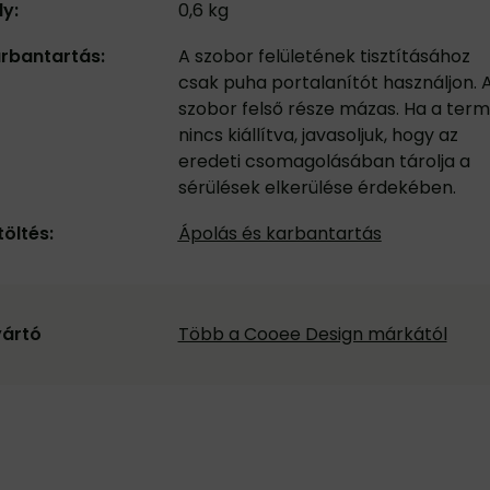
ly:
0,6 kg
rbantartás:
A szobor felületének tisztításához
csak puha portalanítót használjon. 
szobor felső része mázas. Ha a ter
nincs kiállítva, javasoljuk, hogy az
eredeti csomagolásában tárolja a
sérülések elkerülése érdekében.
töltés:
Ápolás és karbantartás
ártó
Több a Cooee Design márkától