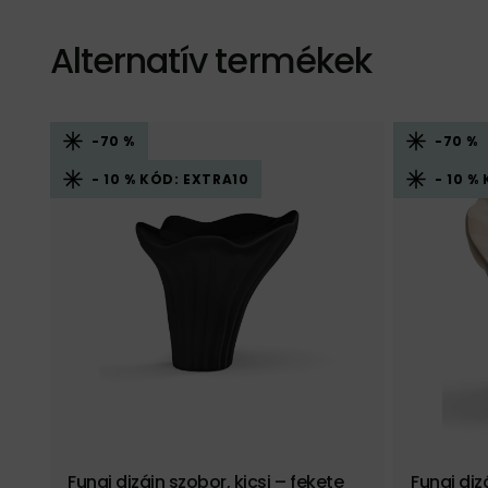
Alternatív termékek
-70 %
-70 %
- 10 % KÓD: EXTRA10
- 10 %
Fungi dizájn szobor, kicsi – fekete
Fungi di