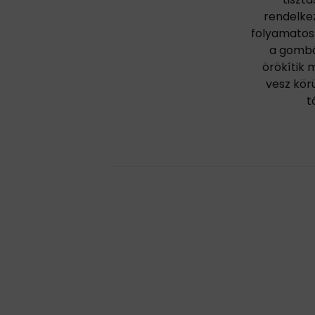
rendelkezn
folyamatos 
a gombák
örökítik 
vesz körü
t