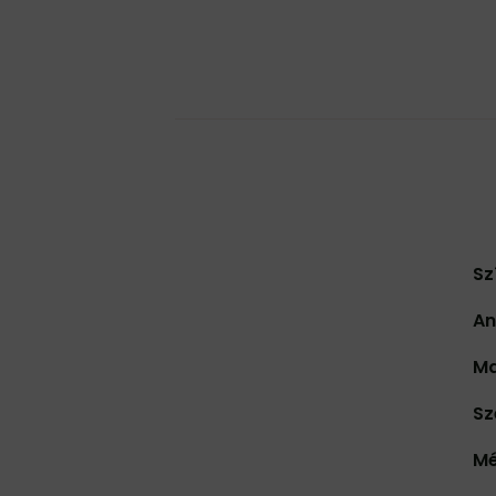
Sz
An
Ma
Sz
Mé