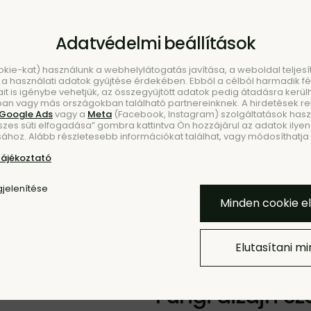
Adatvédelmi beállítások
ookie-kat) használunk a webhelylátogatás javítása, a weboldal telje
a használati adatok gyűjtése érdekében. Ebből a célból harmadik fél
ait is igénybe vehetjük, az összegyűjtött adatok pedig átadásra kerül
an vagy más országokban található partnereinknek. A hirdetések r
Google Ads
vagy a
Meta
(Facebook, Instagram) szolgáltatások haszn
szes süti elfogadása” gombra kattintva Ön hozzájárul az adatok ilyen 
KEZÉS
ÚJDONSÁ
ához. Alább részletesebb információkat találhat, vagy módosíthatja b
tájékoztató
Hozzáadás a Kedvencekh
jelenítése
Minden cookie e
Elutasítani m
-70 %
- 10 % KÓD: 
Fungi dizájn sz