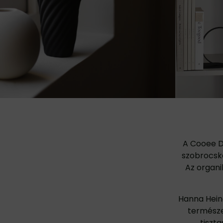
A Cooee D
szobrocská
Az organi
Hanna Hein
természe
tiszt