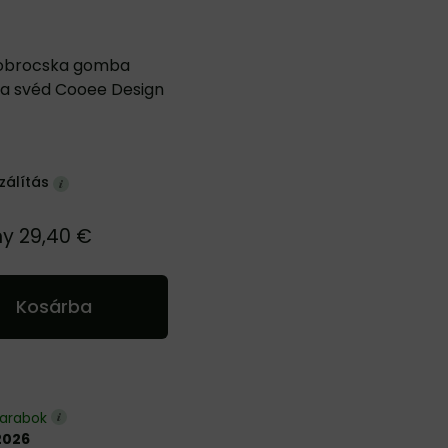
zobrocska gomba
 a svéd Cooee Design
zálítás
ny
29,40 €
Kosárba
darabok
2026