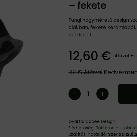
– fekete
Fungi nagyméretű design s
alakban, fekete kerámiából,
márkától.
12,60 €
Áfával +
s
42 €
Áfával
Kedvezmé
Gyártó:
Cooee Design
Elérhetőség:
Raktáron - utolsó 
Szállítási határidő:
Szerda 12.8.