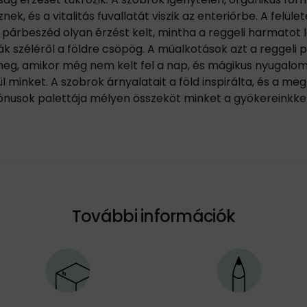
ek, és a vitalitás fuvallatát viszik az enteriőrbe. A felüle
párbeszéd olyan érzést kelt, mintha a reggeli harmatot 
 széléről a földre csöpög. A műalkotások azt a reggeli p
meg, amikor még nem kelt fel a nap, és mágikus nyugalo
l minket. A szobrok árnyalatait a föld inspirálta, és a m
ónusok palettája mélyen összeköt minket a gyökereinkkel
További információk