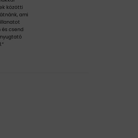
tek közötti
látnánk, ami
illanatot
m és csend
egnyugtató
.”