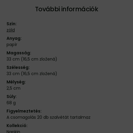
További információk
Szín:
zöld
Anyag:
papír
Magasság:
33 cm (16,5 cm zložená)
Szélesség:
33 cm (16,5 cm zložená)
Mélység:
2,5 cm
Súly:
68 g
Figyelmeztetés:
A csomagolás 20 db szalvétát tartalmaz
Kollekció:
Napkin