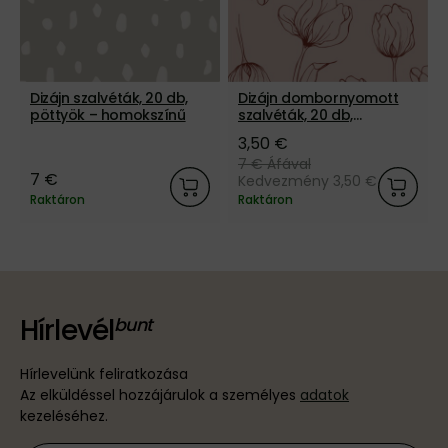
Dizájn szalvéták, 20 db,
Dizájn dombornyomott
pöttyök – homokszínű
szalvéták, 20 db,
tulipánok – rózsaszín
3,50 €
7 €
Áfával
7 €
Kedvezmény 3,50 €
Raktáron
Raktáron
Hírlevél
Hírlevelünk feliratkozása
Az elküldéssel hozzájárulok a személyes
adatok
kezeléséhez.