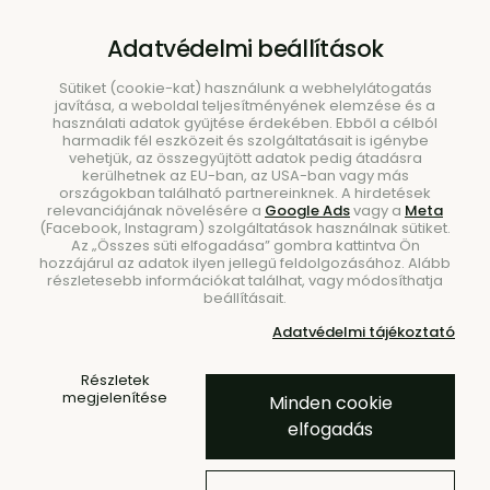
B2B
|
Showroom
|
Kapcsolat
Adatvédelmi beállítások
Sütiket (cookie-kat) használunk a webhelylátogatás
javítása, a weboldal teljesítményének elemzése és a
használati adatok gyűjtése érdekében. Ebből a célból
harmadik fél eszközeit és szolgáltatásait is igénybe
vehetjük, az összegyűjtött adatok pedig átadásra
kerülhetnek az EU-ban, az USA-ban vagy más
országokban található partnereinknek. A hirdetések
Keresés
relevanciájának növelésére a
Google Ads
vagy a
Meta
(Facebook, Instagram) szolgáltatások használnak sütiket.
Az „Összes süti elfogadása” gombra kattintva Ön
hozzájárul az adatok ilyen jellegű feldolgozásához. Alább
részletesebb információkat találhat, vagy módosíthatja
beállításait.
Kezdőlap
Étkezés
Szalvéták
Adatvédelmi tájékoztató
Dizájn szalvéták, 20 db,
Részletek
pöttyök – olíva
megjelenítése
Minden cookie
elfogadás