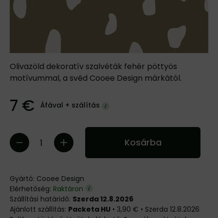
Olivazöld dekoratív szalvéták fehér pöttyös
motívummal, a svéd Cooee Design márkától.
7 €
Áfával +
szálítás
Kosárba
Gyártó:
Cooee Design
Elérhetőség:
Raktáron
Szállítási határidő:
Szerda 12.8.2026
Packeta HU
•
3,90 €
•
Szerda
12.8.2026