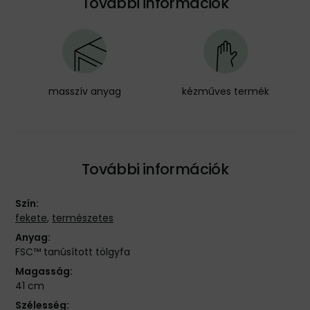
További információk
masszív anyag
kézműves termék
További információk
Szín:
fekete
,
természetes
Anyag:
FSC™ tanúsított tölgyfa
Magasság:
41 cm
Szélesség: