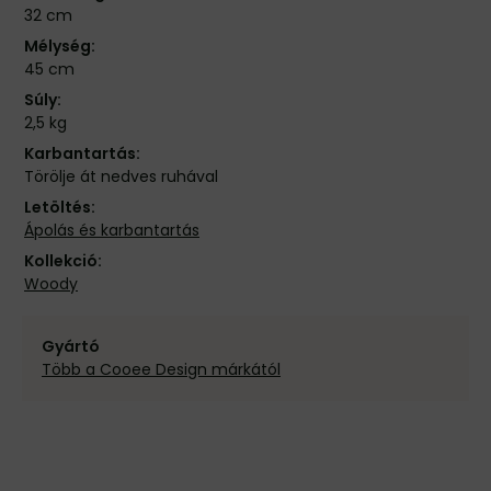
32 cm
Mélység:
45 cm
Súly:
2,5 kg
Karbantartás:
Törölje át nedves ruhával
Letöltés:
Ápolás és karbantartás
Kollekció:
Woody
Gyártó
Több a Cooee Design márkától