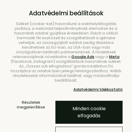
B2B
|
Showroom
|
Kapcsolat
Adatvédelmi beállítások
Sütiket (cookie-kat) használunk a webhelylátogatás
javítása, a weboldal teljesítményének elemzése és a
használati adatok gyűjtése érdekében. Ebből a célból
harmadik fél eszközeit és szolgáltatásait is igénybe
vehetjük, az összegyűjtött adatok pedig átadásra
kerülhetnek az EU-ban, az USA-ban vagy más
országokban található partnereinknek. A hirdetések
Keresés
relevanciájának növelésére a
Google Ads
vagy a
Meta
(Facebook, Instagram) szolgáltatások használnak sütiket.
Az „Összes süti elfogadása” gombra kattintva Ön
hozzájárul az adatok ilyen jellegű feldolgozásához. Alább
részletesebb információkat találhat, vagy módosíthatja
beállításait.
Kezdőlap
Bútorok
Tárolási megoldások
Adatvédelmi tájékoztató
Woody Basket kosár – tölgy
Részletek
megjelenítése
Minden cookie
elfogadás