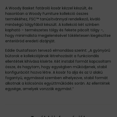
A Woody Basket fatároló kosár kézzel készült, és
hasonlóan a Woody Furniture kollekció összes
termékéhez, FSC™ tanúsítvánnyal rendelkező, kiváló
minőségű tölgyfából készült. A kollekció két színben
kapható – természetes tölgy és fekete pácolt tölgy –,
hogy minimalista megjelenésével tökéletesen kiegészítse
enteriőröd eredeti dizájnját.
Eddie Gustafsson tervező elmondása szerint: „A gyönyörű
bútorok e kollekciójának létrehozását a funkcionális
ellentétek kihívása kísérte. Két instabil formát kapcsoltam
össze, és hagytam, hogy egységben működjenek, stabil
konfigurációt hozva létre. A kosár fa alja és az U alakú
fogantyú, egymással szemben elhelyezve, stabil formát
alkotnak a kölcsönös együttműködés során. Az ellentétek
egysége, amelyek vonzzák egymást.”