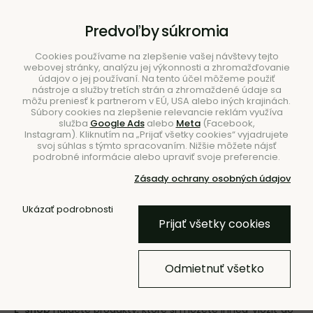
B2B
|
Showroom
|
Kontakty
Predvoľby súkromia
Cookies používame na zlepšenie vašej návštevy tejto
webovej stránky, analýzu jej výkonnosti a zhromažďovanie
údajov o jej používaní. Na tento účel môžeme použiť
nástroje a služby tretích strán a zhromaždené údaje sa
môžu preniesť k partnerom v EÚ, USA alebo iných krajinách.
Súbory cookies na zlepšenie relevancie reklám využíva
služba
Google Ads
alebo
Meta
(Facebook,
Hľadať
Instagram). Kliknutím na „Prijať všetky cookies“ vyjadrujete
svoj súhlas s týmto spracovaním. Nižšie môžete nájsť
podrobné informácie alebo upraviť svoje preferencie.
Zásady ochrany osobných údajov
Ukázať podrobnosti
Úvod
Značky
Prijať všetky cookies
Značky
Odmietnuť všetko
Ponuku našich značiek sme rozdelili tak, aby bolo vaše
nakupovanie a rozhodovanie čo najpohodlnejšie. V sekcii
E-shop
nájdete produkty, ktoré si môžete ihneď vložiť do