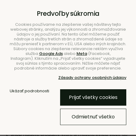
B2B
|
Showroom
|
Kontakty
Predvoľby súkromia
Cookies používame na zlepšenie vašej návštevy tejto
webovej stránky, analýzu jej výkonnosti a zhromažďovanie
údajov o jej používaní. Na tento účel môžeme použiť
nástroje a služby tretích strán a zhromaždené údaje sa
môžu preniesť k partnerom v EÚ, USA alebo iných krajinách.
Súbory cookies na zlepšenie relevancie reklám využíva
služba
Google Ads
alebo
Meta
(Facebook,
Hľadať
Instagram). Kliknutím na „Prijať všetky cookies“ vyjadrujete
svoj súhlas s týmto spracovaním. Nižšie môžete nájsť
podrobné informácie alebo upraviť svoje preferencie.
Zásady ochrany osobných údajov
Ukázať podrobnosti
Úvod
Značky
Prijať všetky cookies
Značky
Odmietnuť všetko
Ponuku našich značiek sme rozdelili tak, aby bolo vaše
nakupovanie a rozhodovanie čo najpohodlnejšie. V sekcii
E-shop
nájdete produkty, ktoré si môžete ihneď vložiť do