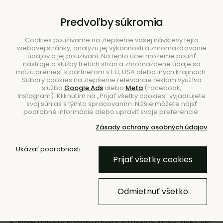
B2B
|
Showroom
|
Kontakty
Predvoľby súkromia
Cookies používame na zlepšenie vašej návštevy tejto
webovej stránky, analýzu jej výkonnosti a zhromažďovanie
údajov o jej používaní. Na tento účel môžeme použiť
nástroje a služby tretích strán a zhromaždené údaje sa
môžu preniesť k partnerom v EÚ, USA alebo iných krajinách.
Súbory cookies na zlepšenie relevancie reklám využíva
služba
Google Ads
alebo
Meta
(Facebook,
Hľadať
Instagram). Kliknutím na „Prijať všetky cookies“ vyjadrujete
svoj súhlas s týmto spracovaním. Nižšie môžete nájsť
podrobné informácie alebo upraviť svoje preferencie.
Zásady ochrany osobných údajov
Ukázať podrobnosti
Úvod
Značky
Prijať všetky cookies
Značky
Odmietnuť všetko
Ponuku našich značiek sme rozdelili tak, aby bolo vaše
nakupovanie a rozhodovanie čo najpohodlnejšie. V sekcii
E-shop
nájdete produkty, ktoré si môžete ihneď vložiť do