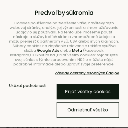
B2B
|
Showroom
|
Kontakty
Predvoľby súkromia
Cookies používame na zlepšenie vašej návštevy tejto
webovej stránky, analýzu jej výkonnosti a zhromažďovanie
údajov o jej používaní. Na tento účel môžeme použiť
nástroje a služby tretích strán a zhromaždené údaje sa
môžu preniesť k partnerom v EÚ, USA alebo iných krajinách.
Súbory cookies na zlepšenie relevancie reklám využíva
služba
Google Ads
alebo
Meta
(Facebook,
Hľadať
Instagram). Kliknutím na „Prijať všetky cookies“ vyjadrujete
svoj súhlas s týmto spracovaním. Nižšie môžete nájsť
podrobné informácie alebo upraviť svoje preferencie.
Zásady ochrany osobných údajov
Ukázať podrobnosti
Úvod
Stolovanie
Prijať všetky cookies
Stolovanie
Odmietnuť všetko
Vytvorte luxusné spojenie gastronómie a umeleckého
dizajnu pomocou moderného stolovania z BUNT.sk.
Servírujte predjedlo na podnosoch z porcelánu či ručne