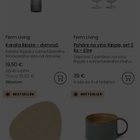
Ferm Living
Ferm Living
Karafa Ripple – dymová
Poháre na víno Ripple, set 2
ks – číre
Karafa Ripple z ručne fúkaného
tónovaného skla od dánskej
Súprava 2 pohárov na víno
značky Ferm Living.
Ripple z ručne fúkaného číreho
19,50 €
skla od dánskej značky Ferm
39 €
s DPH
Living.
39 €
Zľava 19,50 €
Skladom
U vás do 3-4 týždňov
BESTSELLER
BESTSELLER