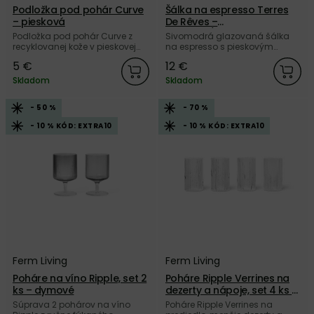
Podložka pod pohár Curve
Šálka na espresso Terres
– piesková
De Rêves –
piesková/sivomodrá
Podložka pod pohár Curve z
Sivomodrá glazovaná šálka
recyklovanej kože v pieskovej
na espresso s pieskovým
farbe od dánskej značky LIND
vnútrom Terres De Rêves z
5 €
12 €
DNA.
keramiky od belgickej značky
Serax.
Skladom
Skladom
- 50 %
- 70 %
- 10 % KÓD: EXTRA10
- 10 % KÓD: EXTRA10
Ferm Living
Ferm Living
Poháre na víno Ripple, set 2
Poháre Ripple Verrines na
ks – dymové
dezerty a nápoje, set 4 ks –
číre
Súprava 2 pohárov na víno
Poháre Ripple Verrines na