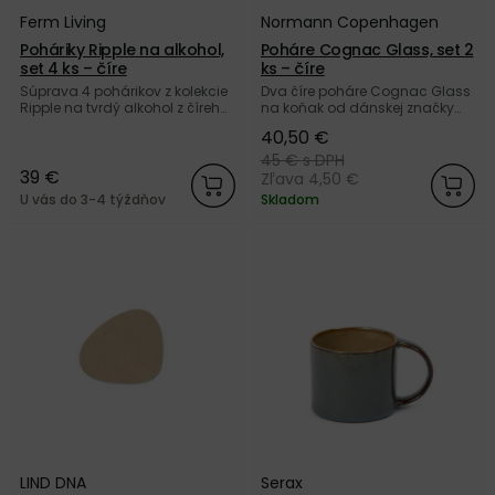
Ferm Living
Normann Copenhagen
Poháriky Ripple na alkohol,
Poháre Cognac Glass, set 2
set 4 ks – číre
ks – číre
Súprava 4 pohárikov z kolekcie
Dva číre poháre Cognac Glass
Ripple na tvrdý alkohol z číreho
na koňak od dánskej značky
vrúbkovaného skla od dánskej
Normann Copenhagen.
40,50 €
značky Ferm Living.
45 €
s DPH
39 €
Zľava 4,50 €
U vás do 3-4 týždňov
Skladom
LIND DNA
Serax