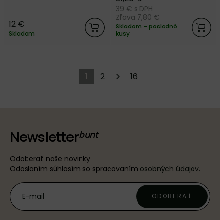
De Rêves z keramiky od
belgickej značky Serax.
39 €
s DPH
Zľava 7,80 €
12 €
Skladom – posledné
Skladom
kusy
1
2
16
Newsletter
Odoberať naše novinky
Odoslaním súhlasím so spracovaním
osobných údajov
.
ODOBERAŤ