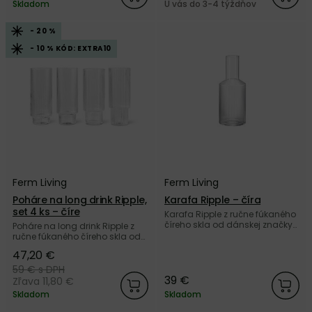
Skladom
U vás do 3-4 týždňov
- 20 %
- 10 % KÓD: EXTRA10
Ferm Living
Ferm Living
Poháre na long drink Ripple,
Karafa Ripple – číra
set 4 ks – číre
Karafa Ripple z ručne fúkaného
číreho skla od dánskej značky
Poháre na long drink Ripple z
Ferm Living.
ručne fúkaného číreho skla od
dánskej značky Ferm Living.
47,20 €
59 €
s DPH
39 €
Zľava 11,80 €
Skladom
Skladom