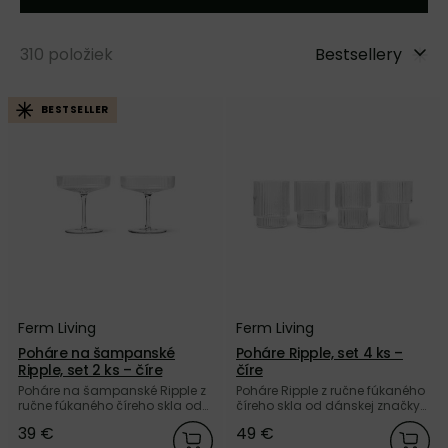
310
položiek
Bestsellery
BESTSELLER
Ferm Living
Ferm Living
Poháre na šampanské
Poháre Ripple, set 4 ks –
Ripple, set 2 ks – číre
číre
Poháre na šampanské Ripple z
Poháre Ripple z ručne fúkaného
ručne fúkaného číreho skla od
číreho skla od dánskej značky
dánskej značky Ferm Living.
Ferm Living.
39 €
49 €