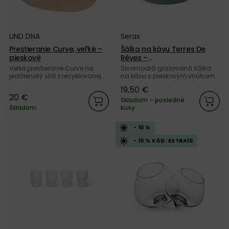
LIND DNA
Serax
Prestieranie Curve, veľké –
Šálka na kávu Terres De
pieskové
Rêves –
piesková/sivomodrá
Veľké prestieranie Curve na
Sivomodrá glazovaná šálka
jedálenský stôl z recyklovanej
na kávu s pieskovým vnútrom
kože v pieskovej farbe od
Terres De Rêves z keramiky od
19,50 €
dánskej značky LIND DNA.
belgickej značky Serax.
20 €
Skladom – posledné
Skladom
kusy
- 10 %
- 10 % KÓD: EXTRA10