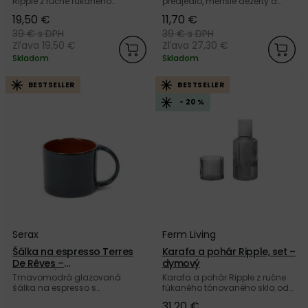
Ripple z ručne fúkaného
predjedlo, menšie dezerty a
tónovaného skla od dánskej
nápoje z ručne fúkaného číreho
19,50 €
11,70 €
značky Ferm Living.
skla od dánskej značky Ferm
Living.
39 €
s DPH
39 €
s DPH
Zľava 19,50 €
Zľava 27,30 €
Skladom
Skladom
BESTSELLER
BESTSELLER
- 20 %
Serax
Ferm Living
Šálka na espresso Terres
Karafa a pohár Ripple, set –
De Rêves –
dymový
červená/tmavomodrá
Tmavomodrá glazovaná
Karafa a pohár Ripple z ručne
šálka na espresso s
fúkaného tónovaného skla od
červenohnedým vnútrom Terres
dánskej značky Ferm Living.
31,20 €