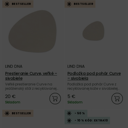
BESTSELLER
BESTSELLER
LIND DNA
LIND DNA
Prestieranie Curve, veľké –
Podložka pod pohár Curve
sivobiele
– sivobiela
Veľké prestieranie Curve na
Podložka pod pohár Curve z
jedálenský stôl z recyklovanej
recyklovanej kože v sivobielej
kože v sivobielej farbe od
farbe od dánskej značky LIND
20 €
5 €
dánskej značky LIND DNA.
DNA.
Skladom
Skladom
BESTSELLER
- 50 %
- 10 % KÓD: EXTRA10