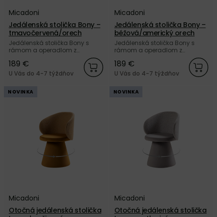
Micadoni
Micadoni
Jedálenská stolička Bony –
Jedálenská stolička Bony –
tmavočervená/orech
béžová/americký orech
Jedálenská stolička Bony s
Jedálenská stolička Bony s
rámom a operadlom z
rámom a operadlom z
masívneho buku v odtieni
masívneho buku v odtieni
189 €
189 €
orechového dreva a so
americký orech a so sedákom
sedákom čalúneným
čalúneným béžovou
U Vás do 4-7 týždňov
U Vás do 4-7 týždňov
tmavočervenou zamatovou
zamatovou tkaninou Velvet od
tkaninou Velvet od značky
značky Micadoni.
NOVINKA
NOVINKA
Micadoni.
Micadoni
Micadoni
Otočná jedálenská stolička
Otočná jedálenská stolička