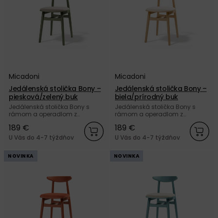
Micadoni
Micadoni
Jedálenská stolička Bony –
Jedálenská stolička Bony –
piesková/zelený buk
biela/prírodný buk
Jedálenská stolička Bony s
Jedálenská stolička Bony s
rámom a operadlom z
rámom a operadlom z
masívneho buku zelenej farby
masívneho buku v prírodnej
189 €
189 €
a so sedákom čalúneným
farbe a so sedákom
štruktúrovanou tkaninou
čalúneným bielou
U Vás do 4-7 týždňov
U Vás do 4-7 týždňov
pieskovej farby od značky
štruktúrovanou tkaninou od
Micadoni.
značky Micadoni.
NOVINKA
NOVINKA