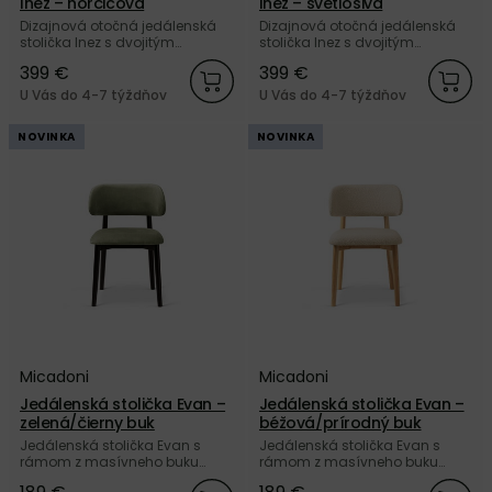
Inez – horčicová
Inez – svetlosivá
Dizajnová otočná jedálenská
Dizajnová otočná jedálenská
stolička Inez s dvojitým
stolička Inez s dvojitým
čalúnením horčicovej a žltej
čalúnením svetlosivej farby od
399 €
399 €
farby od značky Micadoni.
značky Micadoni.
U Vás do 4-7 týždňov
U Vás do 4-7 týždňov
NOVINKA
NOVINKA
Micadoni
Micadoni
Jedálenská stolička Evan –
Jedálenská stolička Evan –
zelená/čierny buk
béžová/prírodný buk
Jedálenská stolička Evan s
Jedálenská stolička Evan s
rámom z masívneho buku
rámom z masívneho buku
čiernej farby, a so sedákom a
prírodnej farby, a so sedákom