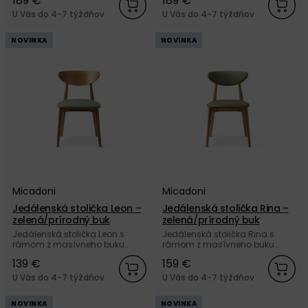
189 €
189 €
operadlom čalúnenými
a operadlom čalúnenými
zelenou zamatovou tkaninou
béžovou tkaninou Bouclé od
U Vás do 4-7 týždňov
U Vás do 4-7 týždňov
Velvet od značky Micadoni.
značky Micadoni.
NOVINKA
NOVINKA
Micadoni
Micadoni
Jedálenská stolička Leon –
Jedálenská stolička Rina –
zelená/prírodný buk
zelená/prírodný buk
Jedálenská stolička Leon s
Jedálenská stolička Rina s
rámom z masívneho buku
rámom z masívneho buku
prírodnej farby a so sedákom
prírodnej farby, a so sedákom
139 €
159 €
čalúneným zelenou
a operadlom čalúnenými
zamatovou tkaninou Velvet od
zamatovou tkaninou Velvet
U Vás do 4-7 týždňov
U Vás do 4-7 týždňov
značky Micadoni.
zelenej farby od značky
Micadoni.
NOVINKA
NOVINKA