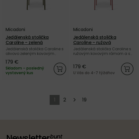
Micadoni
Micadoni
Jedálenská stolička
Jedálenská stolička
Caroline – zelená
Caroline – ružová
Jedálenská stolička Caroline s
Jedálenská stolička Caroline s
olivovo zeleným kovovým
ružovým kovovým rámom a so
rámom a so zamatovým
zamatovým čalúnením Velvet
179 €
čalúnením Velvet zelenej farby
ružovej farby od značky
179 €
od značky Micadoni.
Micadoni.
Skladom – posledný
vystavený kus
U Vás do 4-7 týždňov
1
2
19
Newsletter