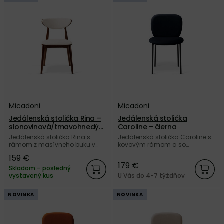
Micadoni
Micadoni
Jedálenská stolička Rina –
Jedálenská stolička
slonovinová/tmavohnedý
Caroline – čierna
buk
Jedálenská stolička Rina s
Jedálenská stolička Caroline s
rámom z masívneho buku v
kovovým rámom a so
odtieni orechové dreva, a so
zamatovým čalúnením Velvet
159 €
sedákom a operadlom
v čiernej farbe od značky
179 €
čalúnenými ženilkovou
Micadoni.
Skladom – posledný
tkaninou Chenille slonovinovej
vystavený kus
U Vás do 4-7 týždňov
farby od značky Micadoni.
NOVINKA
NOVINKA