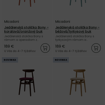
Micadoni
Micadoni
Jedálenská stolička Bony –
Jedálenská stolička Bony –
koralová/oranžový buk
béžová/tyrkysový buk
Jedálenská stolička Bony s
Jedálenská stolička Bony s
rámom a operadlom z
tyrkysovým rámom a
masívneho buku
operadlom z masívneho buku
189 €
189 €
ružovooranžovej farby a so
a so sedákom čalúneným
sedákom čalúneným
béžovou zamatovou tkaninou
U Vás do 4-7 týždňov
U Vás do 4-7 týždňov
koralovou zamatovou tkaninou
Velvet od značky Micadoni.
Velvet od značky Micadoni.
NOVINKA
NOVINKA