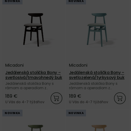
NOVINKA
NOVINKA
Micadoni
Micadoni
Jedálenská stolička Bony –
Jedálenská stolička Bony –
svetlosivá/tmavohnedý buk
svetlozelená/tyrkysový buk
Jedálenská stolička Bony s
Jedálenská stolička Bony s
rámom a operadlom z
rámom a operadlom z
masívneho buku tmavohnedej
masívneho buku tyrkysovej
189 €
189 €
farby a so sedákom
farby a so sedákom
čalúneným svetlosivou
čalúneným svetlozelenou
U Vás do 4-7 týždňov
U Vás do 4-7 týždňov
štruktúrovanou tkaninou od
štruktúrovanou tkaninou od
značky Micadoni.
značky Micadoni.
NOVINKA
NOVINKA