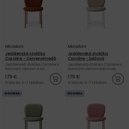
Micadoni
Micadoni
Jedálenská stolička
Jedálenská stolička
Caroline – červenohnedá
Caroline – béžová
Jedálenská stolička Caroline s
Jedálenská stolička Caroline s
kovovým rámom a so
kovovým rámom krémovej
zamatovým čalúnením Velvet
farby a s béžovým zamatovým
179 €
179 €
v červenohnedej farbe od
čalúnením Velvet od značky
značky Micadoni.
Micadoni.
U Vás do 4-7 týždňov
U Vás do 4-7 týždňov
NOVINKA
NOVINKA