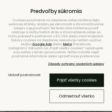
B2B
|
Showroom
|
Kontakty
Predvoľby súkromia
Cookies používame na zlepšenie vašej návštevy tejto
webovej stránky, analýzu jej výkonnosti a zhromažďovanie
údajov o jej používaní. Na tento účel môžeme použiť
nástroje a služby tretích strán a zhromaždené údaje sa
môžu preniesť k partnerom v EÚ, USA alebo iných krajinách.
Súbory cookies na zlepšenie relevancie reklám využíva
služba
Google Ads
alebo
Meta
(Facebook,
Hľadať
Instagram). Kliknutím na „Prijať všetky cookies“ vyjadrujete
svoj súhlas s týmto spracovaním. Nižšie môžete nájsť
podrobné informácie alebo upraviť svoje preferencie.
Zásady ochrany osobných údajov
Ukázať podrobnosti
Úvod
Nábytok
Stoličky
Jedálenské stoličky
Prijať všetky cookies
Jedálenské stoličky
Odmietnuť všetko
S jedálenskou stoličkou si krásne dotvoríte atmosféru
vášho stolovania a premeníte tak každé spoločné jedlo na
výnimočný moment. Preskúmajte našu ponuku rôznych