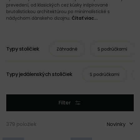
prevedení, od klasických cez kúsky inšpirované
brutalistickou architektúrou po minimalistické s
nádychom dánskeho dizajnu.
Čítať viac...
Typy stoličiek
Záhradné
S podrúčkami
Typy jedálenských stoličiek
S podrúčkami
Filter
379
položiek
Novinky