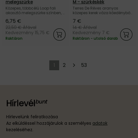
melegszürke
M – szürkéskék
Közepes, többcélú Loop fali
Terres De Rêves aranyos
akasztó melegszürke színben, a
közepes kerek váza kőedényből,
dán Normann Copenhagen
szürkéskék színben, a belga
6,75 €
7 €
márkától.
Serax márkától.
22,50 €
Áfával
14 €
Áfával
Kedvezmény 15,75 €
Kedvezmény 7 €
Raktáron
Raktáron - utolsó darab
1
2
53
Hírlevél
Hírlevelünk feliratkozása
Az elküldéssel hozzájárulok a személyes
adatok
kezeléséhez.