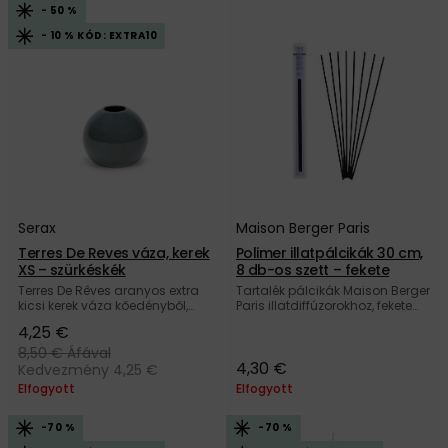
- 50 %
- 10 % KÓD: EXTRA10
Serax
Maison Berger Paris
Terres De Reves váza, kerek
Polimer illatpálcikák 30 cm,
XS – szürkéskék
8 db-os szett – fekete
Terres De Rêves aranyos extra
Tartalék pálcikák Maison Berger
kicsi kerek váza kőedényből,
Paris illatdiffúzorokhoz, fekete
szürkéskék színben, a belga
polimerből, 30 cm
4,25 €
Serax márkától.
hosszúságban, a francia
Maison Berger Paris márkától.
8,50 €
Áfával
4,30 €
Kedvezmény 4,25 €
Elfogyott
Elfogyott
-70 %
-70 %