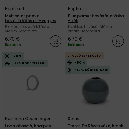
Hoptimist
Hoptimist
Multicolor pamut
Blue pamut bevásárlótáska
bevásárlótáska – vegyes
– kék
színek
Praktikus bevásárlótáska
Praktikus bevásárlótáska
vidám Hoptimista
vidám Hoptimista
motívummal, színes kivitelben,
motívummal, kék színben, 100%
6,70 €
6,70 €
100% pamutból, a dán
pamutból, a dán Hoptimist
Hoptimist márkától.
márkától.
Raktáron
Raktáron
UTOLSÓ LEHETŐSÉG
-70 %
- 50 %
- 10 % KÓD: EXTRA10
- 10 % KÓD: EXTRA10
Normann Copenhagen
Serax
Loop akasztó, közepes –
Terres De Rêves váza, kerek