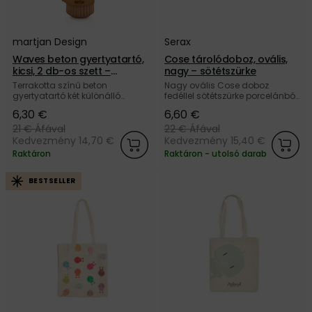
martjan Design
Serax
Waves beton gyertyatartó,
Cose tárolódoboz, ovális,
kicsi, 2 db-os szett –
nagy – sötétszürke
terrakotta
Terrakotta színű beton
Nagy ovális Cose doboz
gyertyatartó két különálló
fedéllel sötétszürke porcelánból,
kisebb gyertyatartóból, díszítő
belső mázzal, a belga Serax
6,30 €
6,60 €
bőr szíjjal átkötve, a szlovák
márkától.
martjan Design márkától.
21 €
Áfával
22 €
Áfával
Kedvezmény 14,70 €
Kedvezmény 15,40 €
Raktáron
Raktáron - utolsó darab
BESTSELLER