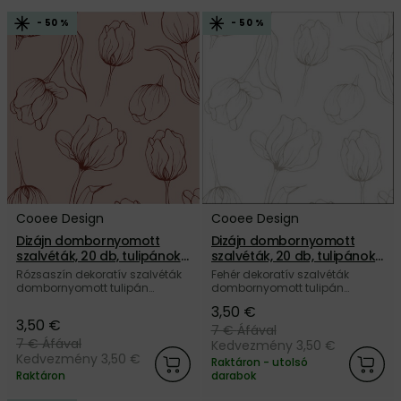
- 50 %
- 50 %
Cooee Design
Cooee Design
Dizájn dombornyomott
Dizájn dombornyomott
szalvéták, 20 db, tulipánok
szalvéták, 20 db, tulipánok
– rózsaszín
– fehér
Rózsaszín dekoratív szalvéták
Fehér dekoratív szalvéták
dombornyomott tulipán
dombornyomott tulipán
motívummal, a svéd Cooee
motívummal, a svéd Cooee
3,50 €
Design márkától.
Design márkától.
3,50 €
7 €
Áfával
7 €
Áfával
Kedvezmény 3,50 €
Kedvezmény 3,50 €
Raktáron - utolsó
Raktáron
darabok