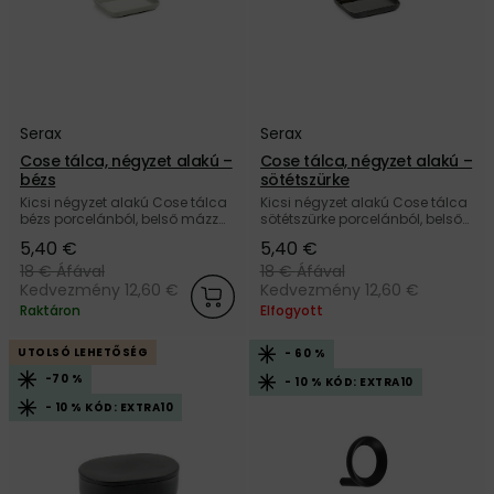
Serax
Serax
Cose tálca, négyzet alakú –
Cose tálca, négyzet alakú –
bézs
sötétszürke
Kicsi négyzet alakú Cose tálca
Kicsi négyzet alakú Cose tálca
bézs porcelánból, belső mázzal,
sötétszürke porcelánból, belső
a belga Serax márkától.
mázzal, a belga Serax
5,40 €
5,40 €
márkától.
18 €
Áfával
18 €
Áfával
Kedvezmény 12,60 €
Kedvezmény 12,60 €
Raktáron
Elfogyott
UTOLSÓ LEHETŐSÉG
- 60 %
-70 %
- 10 % KÓD: EXTRA10
- 10 % KÓD: EXTRA10