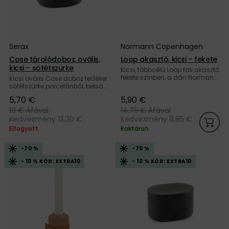
Serax
Normann Copenhagen
Cose tárolódoboz, ovális,
Loop akasztó, kicsi – fekete
kicsi – sötétszürke
Kicsi, többcélú Loop fali akasztó
fekete színben, a dán Normann
Kicsi ovális Cose doboz fedéllel
Copenhagen márkától.
sötétszürke porcelánból, belső
mázzal, a belga Serax
5,70 €
5,90 €
márkától.
19 €
Áfával
14,75 €
Áfával
Kedvezmény 13,30 €
Kedvezmény 8,85 €
Elfogyott
Raktáron
-70 %
-70 %
- 10 % KÓD: EXTRA10
- 10 % KÓD: EXTRA10