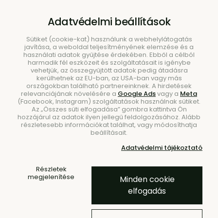
B2B
|
Showroom
|
Kapcsolat
Adatvédelmi beállítások
Sütiket (cookie-kat) használunk a webhelylátogatás
javítása, a weboldal teljesítményének elemzése és a
használati adatok gyűjtése érdekében. Ebből a célból
harmadik fél eszközeit és szolgáltatásait is igénybe
vehetjük, az összegyűjtött adatok pedig átadásra
kerülhetnek az EU-ban, az USA-ban vagy más
országokban található partnereinknek. A hirdetések
Keresés
relevanciájának növelésére a
Google Ads
vagy a
Meta
(Facebook, Instagram) szolgáltatások használnak sütiket.
Az „Összes süti elfogadása” gombra kattintva Ön
hozzájárul az adatok ilyen jellegű feldolgozásához. Alább
részletesebb információkat találhat, vagy módosíthatja
beállításait.
Adatvédelmi tájékoztató
Kezdőlap
Kiegészítők
Kiegészítők
Részletek
megjelenítése
Minden cookie
elfogadás
Emelje új szintre otthona enteriőrjét a BUNT.sk luxus design
kiegészítőivel. Ezek az egyedi műalkotások olyan neves
világmárkák műhelyeiből származnak, mint a Ferm Living,