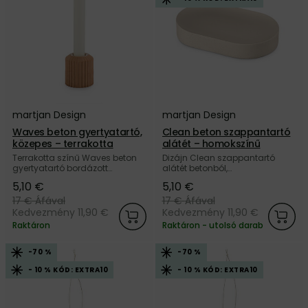
martjan Design
martjan Design
Waves beton gyertyatartó,
Clean beton szappantartó
közepes – terrakotta
alátét – homokszínű
Terrakotta színű Waves beton
Dizájn Clean szappantartó
gyertyatartó bordázott
alátét betonból,
dizájnnal a szlovák martjan
homokszínűben, a szlovák
5,10 €
5,10 €
Design márkától.
martjan Design márkától.
17 €
Áfával
17 €
Áfával
Kedvezmény 11,90 €
Kedvezmény 11,90 €
Raktáron
Raktáron - utolsó darab
-70 %
-70 %
- 10 % KÓD: EXTRA10
- 10 % KÓD: EXTRA10