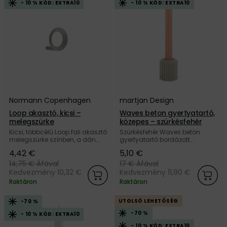
- 10 % KÓD: EXTRA10
- 10 % KÓD: EXTRA10
Normann Copenhagen
martjan Design
Loop akasztó, kicsi –
Waves beton gyertyatartó,
melegszürke
közepes – szürkésfehér
Kicsi, többcélú Loop fali akasztó
Szürkésfehér Waves beton
melegszürke színben, a dán
gyertyatartó bordázott
Normann Copenhagen
dizájnnal a szlovák martjan
4,42 €
5,10 €
márkától.
Design márkától.
14,75 €
Áfával
17 €
Áfával
Kedvezmény 10,32 €
Kedvezmény 11,90 €
Raktáron
Raktáron
UTOLSÓ LEHETŐSÉG
-70 %
-70 %
- 10 % KÓD: EXTRA10
- 10 % KÓD: EXTRA10