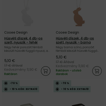
Cooee Design
Cooee Design
Húsvéti díszek, 4 db-os
Húsvéti díszek, 4 db-os
szett, nyuszik – fehér
szett, nyuszik – barna
Négy fehér porszórt fémből
Négy barna színű, porszórt
készült húsvéti függő nyuszi, a
fémből készült húsvéti függő
svéd Cooee Design márkától.
nyuszi, a svéd Cooee Design
5,10 €
márkától.
5,10 €
17 €
Áfával
17 €
Áfával
Kedvezmény 11,90 €
Kedvezmény 11,90 €
Raktáron - utolsó
Raktáron
darabok
-70 %
-70 %
- 10 % KÓD: EXTRA10
- 10 % KÓD: EXTRA10