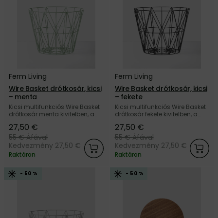
Ferm Living
Ferm Living
Wire Basket drótkosár, kicsi
Wire Basket drótkosár, kicsi
– menta
– fekete
Kicsi multifunkciós Wire Basket
Kicsi multifunkciós Wire Basket
drótkosár menta kivitelben, a
drótkosár fekete kivitelben, a
dán Ferm Living márkától.
dán Ferm Living márkától.
27,50 €
27,50 €
55 €
Áfával
55 €
Áfával
Kedvezmény 27,50 €
Kedvezmény 27,50 €
Raktáron
Raktáron
- 50 %
- 50 %