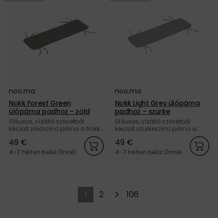
noo.ma
noo.ma
Nokk Forest Green
Nokk Light Grey ülőpárna
ülőpárna padhoz – zöld
padhoz – szürke
Stílusos, vízálló szövetből
Stílusos, vízálló szövetből
készült zöldszínű párna a Nokk
készült szürkeszínű párna a
padhoz a noo.ma márkától.
Nokk padhoz a noo.ma
49 €
49 €
Vásároljon nálunk, és kapjon 5
márkától. Vásároljon nálunk, és
év garanciát.
kapjon 5 év garanciát.
4-7 héten belül Önnél
4-7 héten belül Önnél
1
2
106