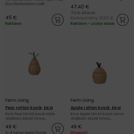
márkától. Utoljára elérhető,
Box tárolódoboz szett
47,40 €
vásároljon még ma!
papírpépből, a dán Ferm Living
79 €
Áfával
márkától.
45 €
Kedvezmény 31,60 €
Raktáron
Raktáron - utolsó darab
Ferm Living
Ferm Living
Pear rattan kosár, kicsi
Apple rattan kosár, kicsi
Kicsi Pear tároló kosár körte
Kicsi Apple tároló kosár alma
alakban, kézzel fonva,
alakban, kézzel fonva,
természetes rattanból, a dán
természetes rattanból, a dán
49 €
49 €
Ferm Living márkától.
Ferm Living márkától.
3-4 héten belül Önnél
Elfogyott