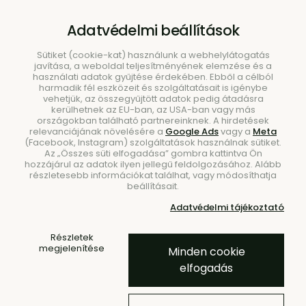
B2B
|
Showroom
|
Kapcsolat
Adatvédelmi beállítások
Sütiket (cookie-kat) használunk a webhelylátogatás
javítása, a weboldal teljesítményének elemzése és a
használati adatok gyűjtése érdekében. Ebből a célból
harmadik fél eszközeit és szolgáltatásait is igénybe
vehetjük, az összegyűjtött adatok pedig átadásra
kerülhetnek az EU-ban, az USA-ban vagy más
országokban található partnereinknek. A hirdetések
Keresés
relevanciájának növelésére a
Google Ads
vagy a
Meta
(Facebook, Instagram) szolgáltatások használnak sütiket.
Az „Összes süti elfogadása” gombra kattintva Ön
hozzájárul az adatok ilyen jellegű feldolgozásához. Alább
részletesebb információkat találhat, vagy módosíthatja
beállításait.
Adatvédelmi tájékoztató
Kezdőlap
Bútorok
Bútorok
Részletek
megjelenítése
Minden cookie
elfogadás
Rendezze be otthonát a bunt.sk stílusos és funkcionális
bútoraival, ahol találkozik a skandináv design, a modern
elegancia, a tartós anyagok és az időtálló kivitel. Akár egy