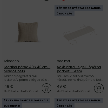
3 ÉV EXTRA GYÁRTÁSI GARANCIA
ÚJDONSÁG
Micadoni
noo.ma
Martina párna 40 x 40 cm –
Nokk Piaza Beige ülőpárna
világos bézs
padhoz – krém
Martina négyzet alakú
Stílusos, vízálló szövetből
dekoratív párna világos bézs
készült krémszínű párna a Nokk
színben, a Micadoni márkától.
padhoz a noo.ma márkától.
49 €
49 €
Vásároljon nálunk, és kapjon 5
év garanciát.
8-10 héten belül Önnél
4-7 héten belül Önnél
3 ÉV EXTRA GYÁRTÁSI GARANCIA
3 ÉV EXTRA GYÁRTÁSI GARANCIA
ÚJDONSÁG
ÚJDONSÁG