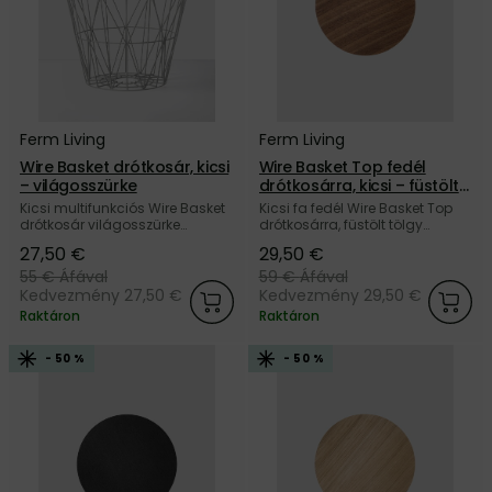
Ferm Living
Ferm Living
Wire Basket drótkosár, kicsi
Wire Basket Top fedél
– világosszürke
drótkosárra, kicsi – füstölt
tölgy
Kicsi multifunkciós Wire Basket
Kicsi fa fedél Wire Basket Top
drótkosár világosszürke
drótkosárra, füstölt tölgy
kivitelben, a dán Ferm Living
dekorral, a dán Ferm Living
27,50 €
29,50 €
márkától.
márkától. Utoljára elérhető,
vásároljon még ma!
55 €
Áfával
59 €
Áfával
Kedvezmény 27,50 €
Kedvezmény 29,50 €
Raktáron
Raktáron
- 50 %
- 50 %