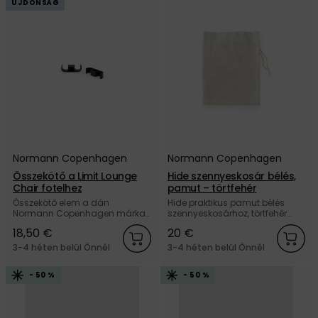
ÚJDONSÁG
Normann Copenhagen
Normann Copenhagen
Összekötő a Limit Lounge
Hide szennyeskosár bélés,
Chair fotelhez
pamut – törtfehér
Összekötő elem a dán
Hide praktikus pamut bélés
Normann Copenhagen márka
szennyeskosárhoz, törtfehér
Limit Lounge Chair kültéri és
kivitelben, a dán Normann
18,50 €
20 €
beltéri foteljéhez.
Copenhagen márkától.
3-4 héten belül Önnél
3-4 héten belül Önnél
- 50 %
- 50 %