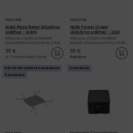
noo.ma
noo.ma
Nokk Piaza Beige ülőpárna
Nokk Forest Green
székhez – krém
ülőpárna székhez – zöld
Stílusos, vízálló szövetből
Stílusos, vízálló szövetből
készült krémszínű párna a Nokk
készült zöldszínű párna a Nokk
székhez a noo.ma márkától.
székhez a noo.ma márkától.
35 €
35 €
Vásároljon nálunk, és kapjon 5
Vásároljon nálunk, és kapjon 5
év garanciát.
év garanciát.
4-7 héten belül Önnél
Raktáron
3 ÉV EXTRA GYÁRTÁSI GARANCIA
ÚJDONSÁG
ÚJDONSÁG