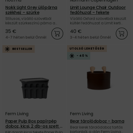
noo.ma
Normann Copenhagen
Nokk Light Grey ülőpárna
Limit Lounge Chair Outdoor
székhez – szürke
fedőhuzat – fekete
Stílusos, vízálló szövetből
Vízálló Oxford szövetből készült
készült szürkeszínű párna a
kültéri fedőhuzat a Limit kerti
Nokk székhez a noo.ma
fotelhez, a dán Normann
35 €
40 €
márkától. Vásároljon nálunk, és
Copenhagen márkától.
kapjon 5 év garanciát.
4-7 héten belül Önnél
3-4 héten belül Önnél
UTOLSÓ LEHETŐSÉG
BESTSELLER
- 40 %
Ferm Living
Ferm Living
Paper Pulp Box papírpép
Bear tárolódoboz – barna
doboz, kicsi, 2 db-os szett –
Bear kerek tárolódoboz tartós
fekete
kartonból, a dán Ferm Living
Két darab kicsi fekete Paper Pulp