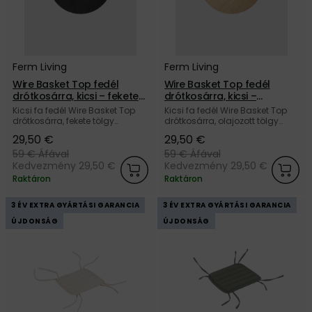
Ferm Living
Ferm Living
Wire Basket Top fedél
Wire Basket Top fedél
drótkosárra, kicsi – fekete
drótkosárra, kicsi –
tölgy
olajozott tölgy
Kicsi fa fedél Wire Basket Top
Kicsi fa fedél Wire Basket Top
drótkosárra, fekete tölgy
drótkosárra, olajozott tölgy
dekorral, a dán Ferm Living
dekorral, a dán Ferm Living
29,50 €
29,50 €
márkától. Utoljára elérhető,
márkától. Utoljára elérhető,
vásároljon még ma!
vásároljon még ma!
59 €
Áfával
59 €
Áfával
Kedvezmény 29,50 €
Kedvezmény 29,50 €
Raktáron
Raktáron
3 ÉV EXTRA GYÁRTÁSI GARANCIA
3 ÉV EXTRA GYÁRTÁSI GARANCIA
ÚJDONSÁG
ÚJDONSÁG