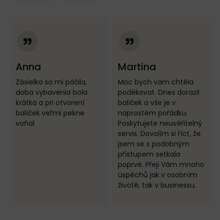
Anna
Martina
Zásielka sa mi páčila,
Moc bych vám chtěla
doba vybavenia bola
poděkovat. Dnes dorazil
krátka a pri otvorení
balíček a vše je v
balíček veľmi pekne
naprostém pořádku.
voňal.
Poskytujete neuvěřitelný
servis. Dovolím si říct, že
jsem se s podobným
přístupem setkala
poprvé. Přeji Vám mnoho
úspěchů jak v osobním
životě, tak v businessu.