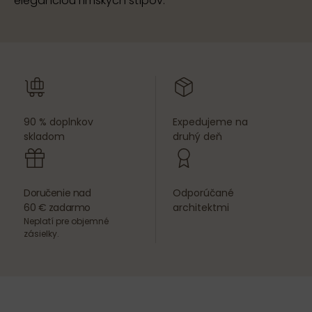
eleganciou rímskych stĺpov.
90 % doplnkov
Expedujeme na
skladom
druhý deň
Doručenie nad
Odporúčané
60 € zadarmo
architektmi
Neplatí pre objemné
zásielky.