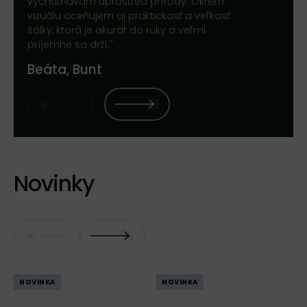
vychutnávam uprostred prírody. Okrem
vizuálu oceňujem aj praktickosť a veľkosť
šálky, ktorá je akurát do ruky a veľmi
príjemne sa drží."
Beáta, Bunt
Novinky
NOVINKA
NOVINKA