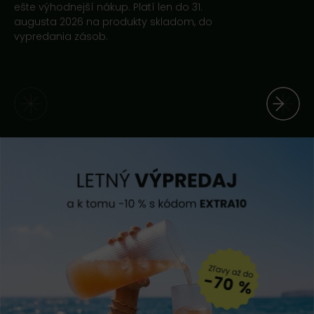
ešte výhodnejší nákup. Platí len do 31.
augusta 2026 na produkty skladom, do
vypredania zásob.