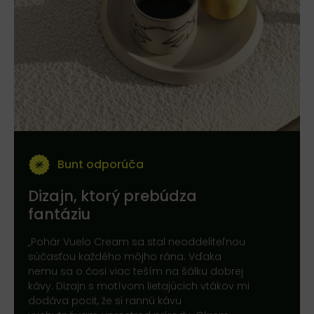
Bunt odporúča
Dizajn, ktorý prebúdza
fantáziu
„Pohár Vuelo Cream sa stal neoddeliteľnou
súčasťou každého môjho rána. Vďaka
nemu sa o čosi viac teším na šálku dobrej
kávy. Dizajn s motívom lietajúcich vtákov mi
dodáva pocit, že si rannú kávu