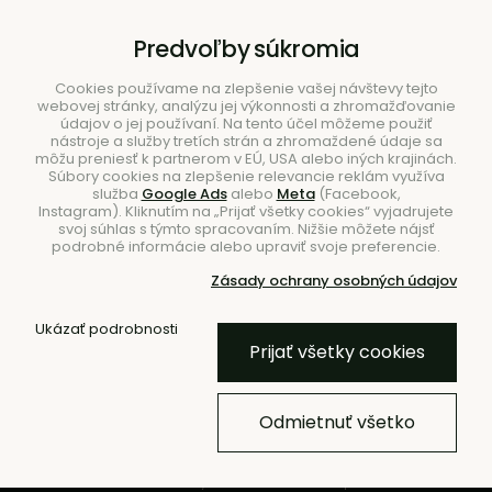
B2B
|
Showroom
|
Kontakty
Predvoľby súkromia
Cookies používame na zlepšenie vašej návštevy tejto
webovej stránky, analýzu jej výkonnosti a zhromažďovanie
údajov o jej používaní. Na tento účel môžeme použiť
nástroje a služby tretích strán a zhromaždené údaje sa
môžu preniesť k partnerom v EÚ, USA alebo iných krajinách.
Súbory cookies na zlepšenie relevancie reklám využíva
služba
Google Ads
alebo
Meta
(Facebook,
Hľadať
Instagram). Kliknutím na „Prijať všetky cookies“ vyjadrujete
svoj súhlas s týmto spracovaním. Nižšie môžete nájsť
podrobné informácie alebo upraviť svoje preferencie.
Zásady ochrany osobných údajov
Ukázať podrobnosti
Kampaň %
Prijať všetky cookies
Namixujte si dvojitú dávku
letných zliav
Odmietnuť všetko
Vyberte si z viac ako 450 produktov v zľave
až do -70 % a k tomu využite kód EXTRA10 pre