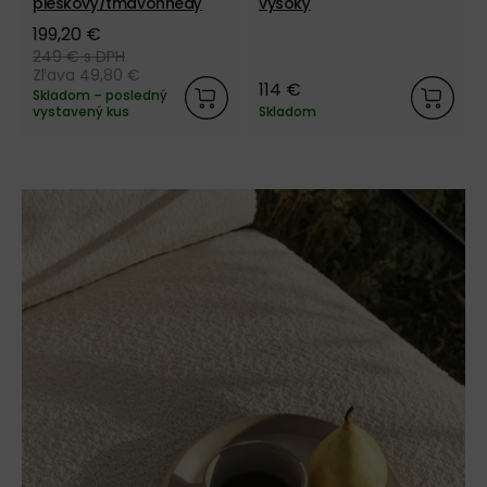
pieskový/tmavohnedý
vysoký
199,20 €
249 €
s DPH
Zľava 49,80 €
114 €
Skladom – posledný
vystavený kus
Skladom